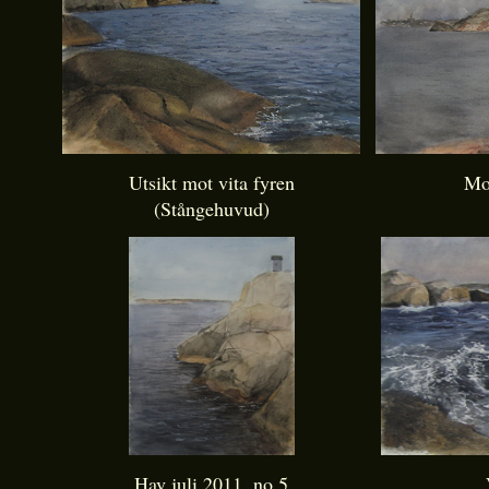
Utsikt mot vita fyren
Mo
(Stångehuvud)
Hav juli 2011, no 5