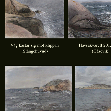
Våg kastar sig mot klippan
Havsakvarell 201
(Stångehuvud)
(Gåsevik)