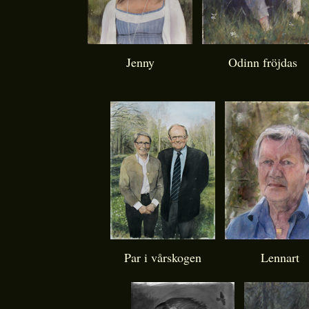
Jenny
Odinn fröjdas
Par i vårskogen
Lennart