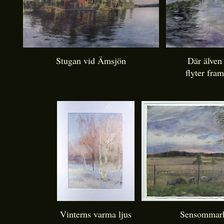
Stugan vid Ämsjön
Där älven
flyter fram
Vinterns varma ljus
Sensommark