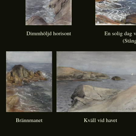
Dimmhöljd horisont
En solig dag v
(Stån
Brännmanet
Kväll vid havet