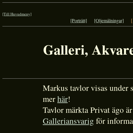
[Till Huvudmeny]
[
[Porträtt]
[Oljemålningar]
Galleri, Akvare
Markus tavlor visas under
mer
här
!
Tavlor märkta Privat ägo är 
Galleriansvarig
för informa