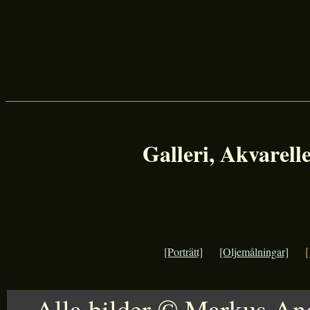
Galleri, Akvarell
[
[Porträtt]
[Oljemålningar]
Alla bilder © Markus An