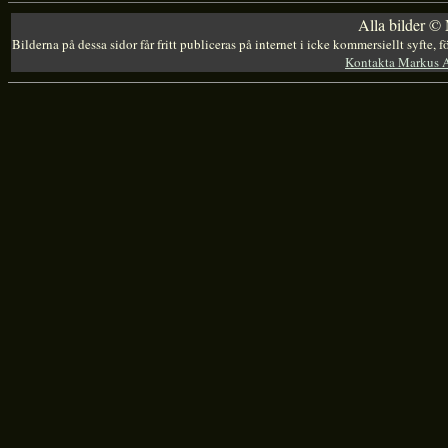
Alla bilder ©
Bilderna på dessa sidor får fritt publiceras på internet i icke kommersiellt syfte,
Kontakta Markus 