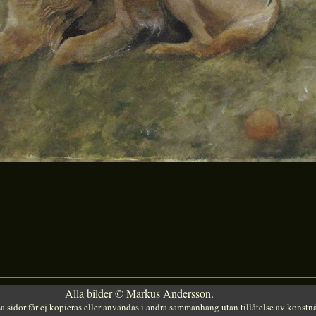
Alla bilder © Markus Andersson.
a sidor får ej kopieras eller användas i andra sammanhang utan tillåtelse av konstn