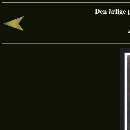
Den ärlige 
a